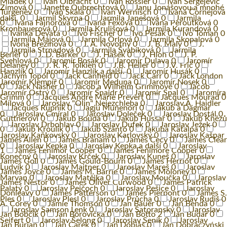
Mládek
0
Ivan Olbracht
0
Ivan Rössler
0
Ivan Sergejevič
Zímová
0
Janette Oubrechtová
0
Janu Jonášovou a mnohé
Turgeněv
0
Ivan Skála
0
Ivan Wernisch
0
Ivana Čornejová
další.
0
Jarmil Škvrna
0
Jarmila Janešová
0
Jarmila
0
Ivana Fajnorová
0
Ivana Fexová
0
Ivana Peroutková
0
Kronbauerová
0
Jarmila Krulišová
0
Jarmila Kurandová
0
Ivanka Devátá
0
Ivo Fischer
0
Ivo Pešák
0
Ivo Toman
0
Jarmila Májová
0
Jarmila Orlová
0
Jarmila Skopalová
0
Ivona Březinová
0
J. A. Novotný
0
J. B. Malý
0
J.
Jarmila Strnadová
0
Jarmila Švabíková
0
Jarmila
Berlef
0
J. D. Barker
0
J. Hašek
0
J. Hloh
0
J. P.
Švehlová
0
Jaromír Bosák
0
Jaromír Dulava
0
Jaromír
Delaney
0
J. R. R. Tolkien
0
J.B. Heller
0
J.V. Frič
0
Hanzlík
0
Jaromír Hanzlík a další.
0
Jaromír Husák
0
Jáchym Topol
0
Jack Canfield
0
Jack Carr
0
Jack London
Jaromír Klempíř
0
Jaromír Meduna
0
Jaromír Nosek
0
0
Jack Nasher
0
Jacob a Wilhelm Grimmové
0
Jacob
Jaromír Ostrý
0
Jaromír Šnajdr
0
Jaromír Spal
0
Jaromíra
Grimm
0
Jacques Andre Marie Prévert
0
Jacques Mourad
0
Mílová
0
Jaroslav "Olin" Nejezchleba
0
Jaroslav A. Haidler
Jacques Rupnik
0
Jagjú Munenori
0
Jakub a Dagmar
0
Jaroslav Cmíral
0
Jaroslav Doleček
0
Jaroslav Dostál
0
Güttnerovi
0
Jakub Bouda
0
Jakub Hussar
0
Jakub Knězů
Jaroslav Drbohlav
0
Jaroslav Dufek
0
Jaroslav Ježek
0
0
Jakub Kroulík
0
Jakub Szántó
0
Jakuba Katalpa
0
Jaroslav Kaňkovský
0
Jaroslav Karlovský
0
Jaroslav Kašpar
James Allen
0
James Branam
0
James Cecy
0
James Clear
0
Jaroslav Kepka
0
Jaroslav Kepka a další
0
Jaroslav
1
James Fenimor Cooper
0
James Fenimore Cooper
0
Konečný
0
Jaroslav Krček
0
Jaroslav Kuneš
0
Jaroslav
James Goll
0
James Gould-Bourn
0
James Herriot
0
Ludvík
0
Jaroslav Majtner
0
Jaroslav Mareš
0
Jaroslav
James Joyce
0
James M. Barrie
0
James Moloney
0
Marvan
0
Jaroslav Matějka
0
Jaroslav Moučka
0
Jaroslav
James Nestor
0
James Oliver Curwood
0
James Patrick
Palatý
0
Jaroslav Pejčoch
0
Jaroslav Pešice
0
Jaroslav
Donleavy
0
James Patterson
0
James Pierpont
0
James S.
Ples
0
Jaroslav Plesl
0
Jaroslav Průcha
0
Jaroslav Rudiš
0
A. Corey
0
Jamie Thomson
0
Jan Bauer
0
Jan Benda
0
Jaroslav Samson Lenk
0
Jaroslav Satoranský
0
Jaroslav
Jan Bobčík
0
Jan Borovička
0
Ján Botto
2
Jan Budař
0
Seifert
0
Jaroslav Šelong
0
Jaroslav Seník
0
Jaroslav
Jan Burian
0
Jan Čarek
0
Jan Dobiáš
0
Jan Dobraczyński