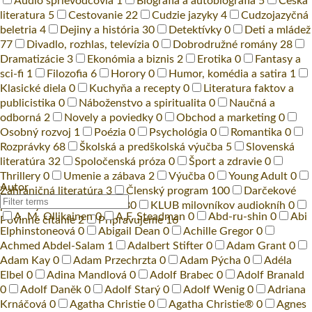
Audio sprievodcovia
1
Biografia a autobiografia
5
Česká
literatura
5
Cestovanie
22
Cudzie jazyky
4
Cudzojazyčná
beletria
4
Dejiny a história
30
Detektívky
0
Deti a mládež
77
Divadlo, rozhlas, televízia
0
Dobrodružné romány
28
Dramatizácie
3
Ekonómia a biznis
2
Erotika
0
Fantasy a
sci-fi
1
Filozofia
6
Horory
0
Humor, komédia a satira
1
Klasické diela
0
Kuchyňa a recepty
0
Literatura faktov a
publicistika
0
Náboženstvo a spiritualita
0
Naučná a
odborná
2
Novely a poviedky
0
Obchod a marketing
0
Osobný rozvoj
1
Poézia
0
Psychológia
0
Romantika
0
Rozprávky
68
Školská a predškolská výučba
5
Slovenská
literatúra
32
Spoločenská próza
0
Šport a zdravie
0
Thrillery
0
Umenie a zábava
2
Výučba
0
Young Adult
0
Autor
Zahraničná literatúra
3
Členský program
100
Darčekové
poukazy
1
Jozef Banáš
30
KLUB milovníkov audiokníh
0
A. M. Ollikainen
0
A.F. Steadman
0
Abd-ru-shin
0
Abi
Povinné čítanie
2
Pripravujeme
16
Elphinstoneová
0
Abigail Dean
0
Achille Gregor
0
Achmed Abdel-Salam
1
Adalbert Stifter
0
Adam Grant
0
Adam Kay
0
Adam Przechrzta
0
Adam Pýcha
0
Adéla
Elbel
0
Adina Mandlová
0
Adolf Brabec
0
Adolf Branald
0
Adolf Daněk
0
Adolf Starý
0
Adolf Wenig
0
Adriana
Krnáčová
0
Agatha Christie
0
Agatha Christie®
0
Agnes