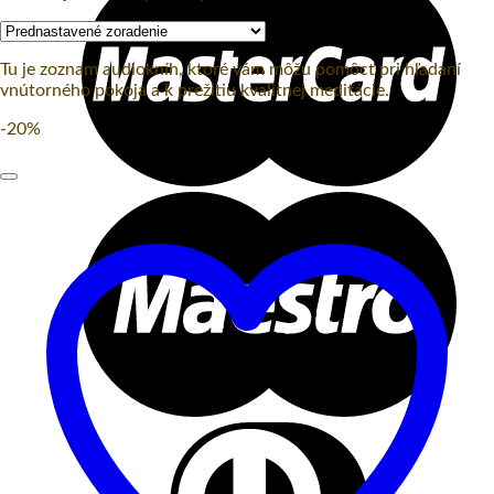
Tu je zoznam audiokníh, ktoré vám môžu pomôcť pri hľadaní
vnútorného pokoja a k prežitiu kvalitnej meditácie.
-20%