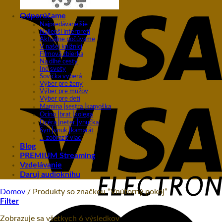
Odporúčame
Najpredávanejšie
Najlepší interpreti
Aktuálne počúvame
V našej knižnici
Filmová zbierka
Na dlhé cesty
Iné svety
Sovička vyberá
Výber pre ženy
Výber pre mužov
Výber pre deti
Mamina⎥sestra⎥kamoška
Ocino⎥brat⎥kolega
Dcéra⎥neter⎥vnučka
Syn⎥vnuk⎥kamarát
… zobraziť viac
Blog
PREMIUM Streaming
Vzdelávanie
Daruj audioknihu
Domov
/
Produkty so značkou “Vnútorný pokoj”
Filter
Zobrazuje sa všetkych 6 výsledkov