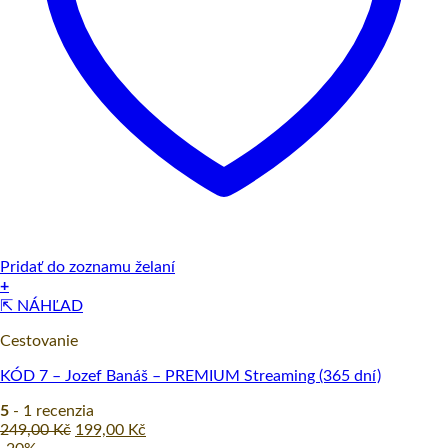
Pridať do zoznamu želaní
+
⇱ NÁHĽAD
Cestovanie
KÓD 7 – Jozef Banáš – PREMIUM Streaming (365 dní)
5
- 1 recenzia
Original
Current
249,00
Kč
199,00
Kč