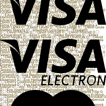
Tikalovou
0
DRDS
0
DRDS-člen
0
DRDS-členka
0
Drábek
0
David Fontana
0
David Gemmell
0
David
Dušan Cinkota
0
Dušan Hřebíček
0
Dušan Jamrich
0
Gilman
0
David Goggins
0
David Grossman
0
David
Dušan Sitek
0
E. Krížiková
0
Eddica
0
Edgardo Saronne
0
Gruber
0
David Haták
0
David Hecl
0
David Heinemeier
Eduard Cupák
0
Eduard Dubský
0
Eduard Kohout
0
Hansson
0
David Herbert Lawrence
0
David Hidden
0
Eduard Pavlíček
0
Eduarda Hakena
0
Edvard Beneš
0
David Jan Žák
0
David Koepp
0
David Lagercrantz
0
Elena Podzámska
0
Elisa Ciravegna
0
Elisa Ciravegna a
David Laňka
0
David Lauda
0
David Lodge
0
David Loula
Matteo Bianchi
0
Elisabeth Giordano
0
Elisabeth
0
David Michie
0
David Mitchell
0
David Morrell
0
Schwarzkopf
0
Elise Colle
0
Eliška Balzerová
0
Eliška
David Návara
0
David Novák
0
David Ondříček
0
David
Eislerová
0
Eliška Zbranková
0
Ema Skálová
0
Emanuela
Rotter
0
David Šenk
0
David Urban
0
David Vávra
0
Marie Máslová
0
Emil Bolek
0
Emil František Burian
0
David Vencl
0
David Walliams
0
David Zane Mairowitz
0
Emil Hácha
0
Emil Rothermel
0
Emil Žák
0
Emília
David Zonyga
0
Deborah Rodriguezová
0
Deepak Chopra
0
Vašáryová a další
0
Emília Zimková
0
Emma Kovárnová
0
Deepak Malhotra
0
Delia Owensová
0
Denis Kováč
0
Emma Powell
0
Enrico Cattaneo
0
Erika Stárková
0
Denisa Kirschnerová
0
Derek Prince
0
Desmond Mpilo
Ernesto Čekan
0
Ernst Kahler
0
Ester Geislerová
0
Ester
Tutu
0
Dharmachari Nagaraja
0
Dian Fosseyová
0
Diana
Tamási
0
Ester Valtrová
0
Eugen Jegorov
0
Eugenio
Gabaldon
0
Dick Francis
0
Dina Štěrbová
0
Dita
Fernandi
0
Eva Boušková
0
Eva Dolejšová
0
Eva
Fuchsová
0
Dita Táborská
0
Divadlo Spejbla a Hurvínka
0
Elsnerová
0
Eva Hadravová
0
Eva Hlobilová
0
Eva
Dmitry Glukhovsky
0
Dobroslav Chrobák
0
Dobšinský -
Holubová
0
Eva Hořánková
0
Eva Horká
0
Eva Hrušková
ľudové
0
doc. MUDr. Martin Matoulek
0
Dolores Redondo
0
Eva Josefíková
0
Eva Kalivodová Štichová
0
Eva
0
Domenico Starnone
0
Dominik Dán
0
Dominik Filip
0
Klenová
0
Eva Klepáčová
0
Eva Kodešová
0
Eva Králová
Dominik Král
0
Dominik Landsman
0
Dominik Stroukal
0
0
Eva Krutinová
0
Eva Laštovičková
0
Eva Leinweberová
Dominik W. Rettinger
0
Dominika Gawliczková
0
0
Eva Lesáková
0
Eva Lorencová
0
Eva Mária Chalupová