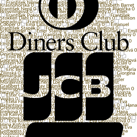
František Němec
0
František Němec (Holmes)
0
Krásnohorská
0
Eliška Madrid Jirásková
0
Elizabeth Barret
František Nepil
0
František Novotný
0
František Plánička
0
Browningová
0
Elizabeth Berg
0
Elle Kennedy
0
Ellen
František Pokorný
0
František Ringo Čech
0
František
Stokken Dahl
0
Ellie Midwoodová
0
Ellis Peters
0
Ellison
Segrado
0
František Skřípek
0
František Smolík
0
Cooper
0
Ema Labudová
0
Emanuel Frynta
0
Emanuel
František Staněk
0
František Staněk a Jitka Bediová
0
Schikaneder
0
Emer Stamp
0
Emil František Burian
0
Emil
František Šusta
0
František Trávníček
0
František Velebný
0
Hakl
0
Emil Kintzl
0
Emil Vachek
0
Emilio Salgari
0
František Vicena
0
Františka Ježková
0
G. Mikulková
0
Emily Brontëová
0
Emily St. John Mandelová
0
Emily
Gabika Dzuríková
0
Gabriela Dobrodinská
0
Gabriela
St.John Mandelová
0
Emma Pecháčková
0
Emma Riedová
0
Dzúriková
0
Gabriela Filippi
0
Gabriela Kalfusová
0
Enid Blytonová
0
Eoin Colfer
0
Ephraim Kishon
0
Gabriela Míčová
0
Gabriela Mikulková
0
Gabriela Přibylová
Epstein Marek
0
Erasmus Rotterdamský
0
Erben Václav
0
0
Gabriela Vránová
0
Gabriela Wilhelmová
0
Gabriela
Eric Berne
0
Eric Knight
0
Erich Kästner
0
Erich Maria
Žilinská
0
Galatíková Věra
0
Genadij Rumlena
0
Giorgina
Remarque
0
Erik Rickstad
0
Erin Kinsleyová
0
Erin
Cantalini
0
Giuseppe Nessi
0
Glen Ilacqua
0
Günter
Morgenstern
0
Erlend Loe
0
Ernest Bryll
0
Ernest
Grabbert
0
Gustav Bubník
0
Gustav Hašek
0
Gustav
Hemingway
0
Ernest Thompson Seton
0
Ervín Neumann
0
Nezval
0
Gustáv Valach
0
Gustav Vondráček
0
H:o)nza
Ester Geislerová
0
Ester Stará
0
Esther a Jerry Hicks
0
Vojtko
0
H.Vagnerová
0
Halina Pawlowská
0
Hana
Etela Farkašová
0
Euripides
0
Eva Dolejšová
0
Eva
Bažantová
0
Hana Brothánková
0
Hana Drnovská
0
Hana
Grestenbergerová
0
Eva Hauserová
0
Eva Holubová
0
Frejková
0
Hana Gregorová
0
Hana Hegerová
0
Hana
Eva Kalivodová Štichová
0
Eva Kaňáková
0
Eva Kantůrková
Houbová
0
Hana Igonda Ševčíková
0
Hana Kofránková
0
0
Eva Košlerová
0
Eva Krutinová
0
Eva Laštovičková
0
Hana Kofránková a Karel Pospíšil
0
Hana Kostelecká a Jiří
Eva Mastníková
0
Eva Meijerová
0
Eva Mrázková
0
Eva
Gottweiss
0
Hana Křížková
0
Hana Krtičková
0
Hana
Pospíšilová
0
Eva Spoustová
0
Eva Vavráková
0
Eva