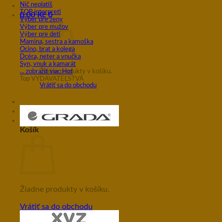
Nič neplatíš
TOP interpreti
0,00
Kč
0
Výber pre ženy
Výber pre mužov
Výber pre deti
Mamina, sestra a kamoška
Ocino, brat a kolega
Dcéra, neter a vnučka
Syn, vnuk a kamarát
Žiadne produkty v košíku.
... zobraziť viac
Top VYDAVATEĽSTVÁ
Vrátiť sa do obchodu
0
Košík
Žiadne produkty v košíku.
Vrátiť sa do obchodu