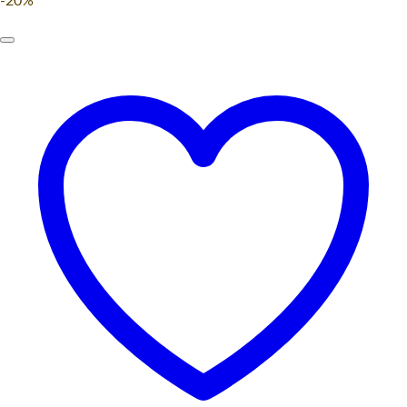
price
price
-20%
was:
is:
249,00 Kč.
199,00 Kč.