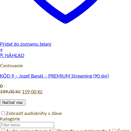
Pridať do zoznamu želaní
+
⇱ NÁHĽAD
Cestovanie
KÓD 9 – Jozef Banáš – PREMIUM Streaming (90 dní)
0
-
Original
Current
199,00
Kč
159,00
Kč
price
price
Načítať viac
was:
is:
199,00 Kč.
159,00 Kč.
Zobraziť audioknihy v zľave
Kategórie