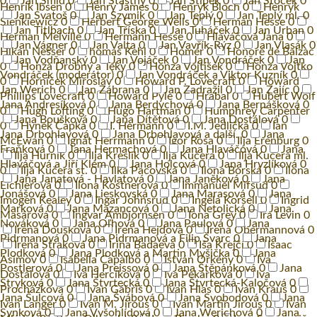
0
Jan Šmíd
0
Jan Šťastný
0
Jan Štípek
0
Jan Štoček
0
Henrik Ibsen
0
Henry James
0
Henryk Bloch
0
Henryk
Jan Svatoš
0
Jan Szymik
0
Jan Teplý
0
Jan Teplý ml.
0
Sienkiewicz
0
Herbert George Wells
0
Herman Hesse
0
Jan Titlbach
0
Jan Tříska
0
Jan Tuháček
0
Jan Urban
0
Herman Melville
0
Hermann Hesse
0
Hlaváčová Jana
0
Jan Vágner
0
Jan Valta
0
Jan Vavřík-Rýz
0
Jan Vlasák
0
Hĺkan Nesser
0
homas Kehl
0
Homér
0
Honoré de Balzac
Jan Vodňanský
0
Jan Vojáček
0
Jan Vondráček
0
Jan
0
Honza Drobný a Teky
0
Honza Vojtíšek
0
Honza Vojtko
Vondráček (moderátor)
0
Jan Vondráček a Viktor Kuzník
0
0
Horníček Miroslav
0
Howard P. Lovecraft
0
Howard
Jan Werich
0
Jan Zábrana
0
Jan Zadražil
0
Jan Zajíc
0
Phillips Lovecraft
0
Howard Pyle
0
Hrabal
0
Hubert Wolf
Jana Andresíková
0
Jana Berdychová
0
Jana Bernášková
0
0
Hugh Lofting
0
Hugo Hartman
0
Humphrey Carpenter
Jana Boušková
0
Jana Dítětová
0
Jana Dostálová
0
0
Hynek Čapka
0
I. Hermann
0
I.M. Jedlička
0
Ian
Jana Drbohlavová
0
Jana Drbohlavová a další.
0
Jana
McEwan
0
Ignát Herrmann
0
Igor Rosa
0
Ilja Erenburg
0
Fraňková
0
Jana Hermachová
0
Jana Hlaváčová
0
Jana
Ilja Hurník
0
Ilja Kreslík
0
Ilja Kučera
0
Ilja Kučera ml.
Hlaváčová a Jiří Klem
0
Jana Holcová
0
Jana Hryzlíková
0
0
Ilja Kučera st.
0
Ilka Pacovská
0
Ilona Borská
0
Ilona
Jana Janatová - Havlatová
0
Jana Janěková
0
Jana
Eichlerová
0
Ilona Kostnerová
0
Immanuel Mifsud
0
Jonášová
0
Jana Lieskovská
0
Jana Marasová
0
Jana
Imogen Kealey
0
Ingar Johnsrud
0
Ingela Korsell
0
Ingrid
Marková
0
Jana Mazancová
0
Jana Netolická
0
Jana
Masárová
0
Ingvar Ambjornsen
0
Iona Grey
0
Ira Levin
0
Nováková
0
Jana Oľhová
0
Jana Paulová
0
Jana
Irena Dousková
0
Irena Hejdová
0
Irena Obermannová
0
Pidrmanová
0
Jana Pidrmanová a Filip Švarc
0
Jana
Irena Straková
0
Irina Badaeva
0
Iša Krejčí
0
Isaac
Plodková
0
Jana Plodková a Martin Myšička
0
Jana
Asimov
0
Isabella Capalbo
0
István Orkény
0
Iva
Postlerová
0
Jana Preissová
0
Jana Štěpánková
0
Jana
Dostálová
0
Iva Hercíková
0
Iva Pekárková
0
Iva
Stryková
0
Jana Štvrtecká
0
Jana Štvrtecká-Kaločová
0
Procházková
0
Ivan Gábriš
0
Ivan Hlas
0
Ivan Kraus
0
Jana Šulcová
0
Jana Švábová
0
Jana Svobodová
0
Jana
Ivan Langer
0
Ivan M. Jirous
0
Ivan Martin Jirous
0
Ivan
Synková
0
Jana Vyšohlídová
0
Jana Werichová
0
Jana