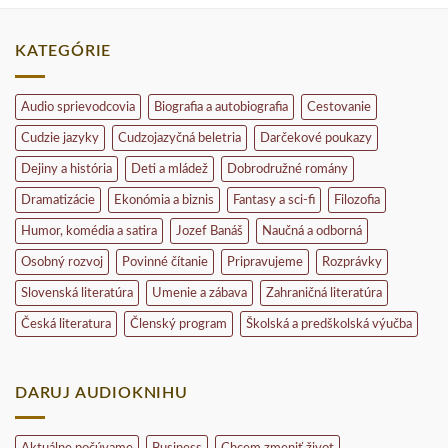
KATEGÓRIE
Audio sprievodcovia
Biografia a autobiografia
Cestovanie
Cudzie jazyky
Cudzojazyčná beletria
Darčekové poukazy
Dejiny a história
Deti a mládež
Dobrodružné romány
Dramatizácie
Ekonómia a biznis
Fantasy a sci-fi
Filozofia
Humor, komédia a satira
Jozef Banáš
Naučná a odborná
Osobný rozvoj
Povinné čítanie
Pripravujeme
Rozprávky
Slovenská literatúra
Umenie a zábava
Zahraničná literatúra
Česká literatura
Členský program
Školská a predškolská výučba
DARUJ AUDIOKNIHU