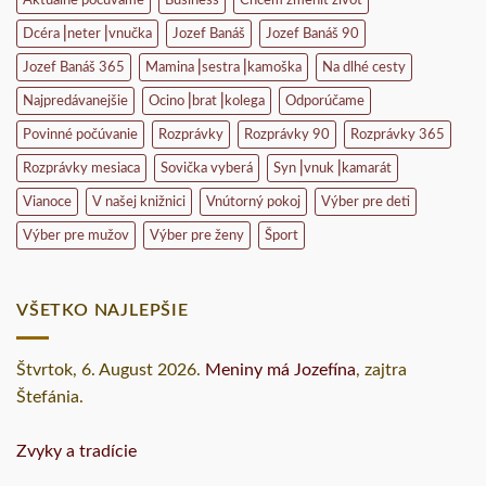
Aktuálne počúvame
Business
Chcem zmeniť život
Dcéra⎥neter⎥vnučka
Jozef Banáš
Jozef Banáš 90
Jozef Banáš 365
Mamina⎥sestra⎥kamoška
Na dlhé cesty
Najpredávanejšie
Ocino⎥brat⎥kolega
Odporúčame
Povinné počúvanie
Rozprávky
Rozprávky 90
Rozprávky 365
Rozprávky mesiaca
Sovička vyberá
Syn⎥vnuk⎥kamarát
Vianoce
V našej knižnici
Vnútorný pokoj
Výber pre deti
Výber pre mužov
Výber pre ženy
Šport
VŠETKO NAJLEPŠIE
Štvrtok
, 6. August 2026.
Meniny má
Jozefína
, zajtra
Štefánia
.
Zvyky a tradície