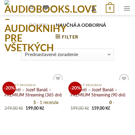
Prejsť
0
na
obsah
DOMOV
/
NAUČNÁ A ODBORNÁ
FILTER
ČLENSKÝ PROGRAM
ČLENSKÝ PROGRAM
-20%
-20%
Dementi – Jozef Banáš –
Dementi – Jozef Banáš –
PREMIUM Streaming (365 dní)
PREMIUM Streaming (90 dní)
Pridať
Pridať
5
- 1 recenzia
0
-
do
do
zoznamu
zoznamu
Original
Current
Original
Current
249,00
Kč
199,00
Kč
199,00
Kč
159,00
Kč
želaní
želaní
price
price
price
price
was:
is:
was:
is:
249,00 Kč.
199,00 Kč.
199,00 Kč.
159,00 Kč.