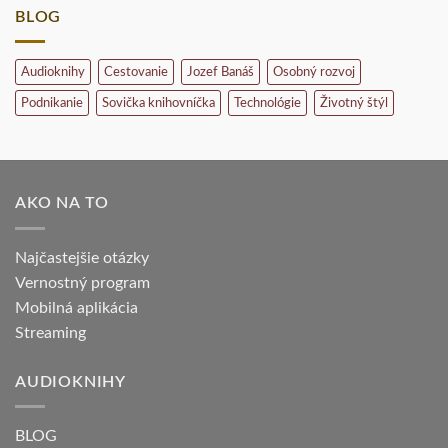
BLOG
Audioknihy
Cestovanie
Jozef Banáš
Osobný rozvoj
Podnikanie
Sovička knihovníčka
Technológie
Životný štýl
AKO NA TO
Najčastejšie otázky
Vernostný program
Mobilná aplikácia
Streaming
AUDIOKNIHY
BLOG