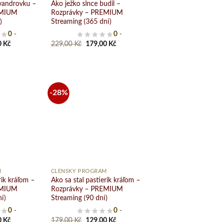
 vandrovku –
Ako ježko slnce budil –
EMIUM
Rozprávky – PREMIUM
)
Streaming (365 dní)
0
-
0
-
al
Current
Original
Current
0
Kč
229,00
Kč
179,00
Kč
price
price
price
is:
was:
is:
 Kč.
129,00 Kč.
229,00 Kč.
179,00 Kč.
-28%
Pridať
Pridať
do
do
zoznamu
zoznamu
želaní
želaní
+
M
ČLENSKÝ PROGRAM
rik kráľom –
Ako sa stal pastierik kráľom –
EMIUM
Rozprávky – PREMIUM
í)
Streaming (90 dní)
0
-
0
-
al
Current
Original
Current
0
Kč
179,00
Kč
129,00
Kč