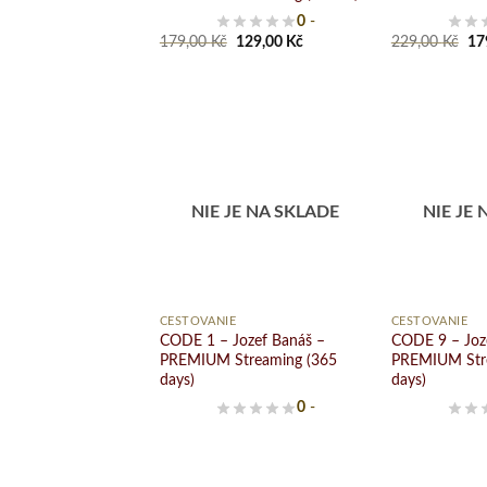
0
-
Original
Current
Ori
179,00
Kč
129,00
Kč
229,00
Kč
17
price
price
pri
was:
is:
wa
179,00 Kč.
129,00 Kč.
22
Pridať
do
NIE JE NA SKLADE
NIE JE 
zoznamu
želaní
+
+
CESTOVANIE
CESTOVANIE
CODE 1 – Jozef Banáš –
CODE 9 – Joz
PREMIUM Streaming (365
PREMIUM Str
days)
days)
0
-