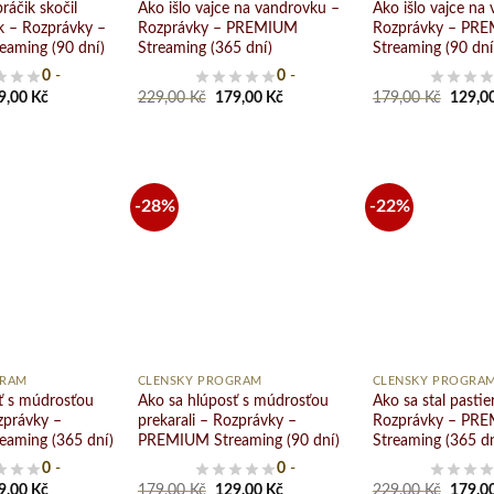
ráčik skočil
Ako išlo vajce na vandrovku –
Ako išlo vajce na
k – Rozprávky –
Rozprávky – PREMIUM
Rozprávky – PR
aming (90 dní)
Streaming (365 dní)
Streaming (90 dní
0
-
0
-
ginal
Current
Original
Current
Origin
9,00
Kč
229,00
Kč
179,00
Kč
179,00
Kč
129,0
ce
price
price
price
price
s:
is:
was:
is:
was:
9,00 Kč.
129,00 Kč.
229,00 Kč.
179,00 Kč.
179,00
-28%
-22%
Pridať
Pridať
do
do
zoznamu
zoznamu
želaní
želaní
+
+
GRAM
ČLENSKÝ PROGRAM
ČLENSKÝ PROGRA
ť s múdrosťou
Ako sa hlúposť s múdrosťou
Ako sa stal pastie
zprávky –
prekarali – Rozprávky –
Rozprávky – PR
aming (365 dní)
PREMIUM Streaming (90 dní)
Streaming (365 dn
0
-
0
-
ginal
Current
Original
Current
Origin
9,00
Kč
179,00
Kč
129,00
Kč
229,00
Kč
179,0