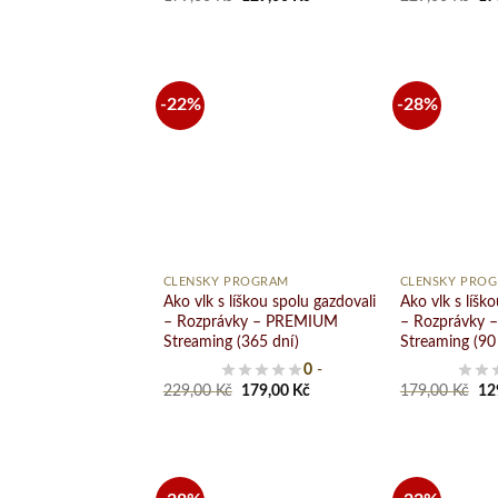
price
price
pri
was:
is:
wa
179,00 Kč.
129,00 Kč.
22
-22%
-28%
Pridať
do
zoznamu
želaní
+
+
ČLENSKÝ PROGRAM
ČLENSKÝ PRO
Ako vlk s líškou spolu gazdovali
Ako vlk s líšk
– Rozprávky – PREMIUM
– Rozprávky
Streaming (365 dní)
Streaming (90
0
-
Original
Current
Ori
229,00
Kč
179,00
Kč
179,00
Kč
12
price
price
pri
was:
is:
wa
229,00 Kč.
179,00 Kč.
17