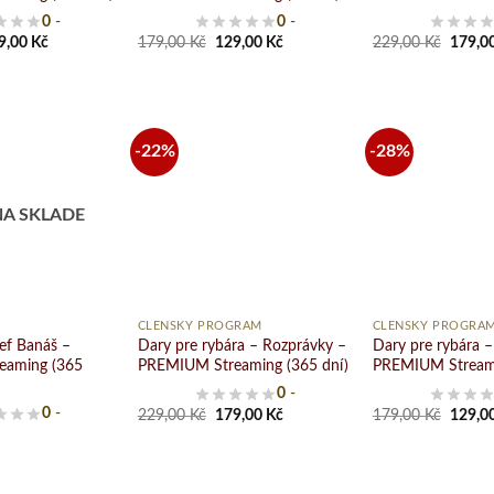
0
-
0
-
ginal
Current
Original
Current
Origin
9,00
Kč
179,00
Kč
129,00
Kč
229,00
Kč
179,0
ce
price
price
price
price
s:
is:
was:
is:
was:
9,00 Kč.
179,00 Kč.
179,00 Kč.
129,00 Kč.
229,00
-22%
-28%
Pridať
Pridať
do
do
NA SKLADE
zoznamu
zoznamu
želaní
želaní
+
+
ČLENSKÝ PROGRAM
ČLENSKÝ PROGRA
ef Banáš –
Dary pre rybára – Rozprávky –
Dary pre rybára 
eaming (365
PREMIUM Streaming (365 dní)
PREMIUM Streami
0
-
Original
Current
Origin
0
-
229,00
Kč
179,00
Kč
179,00
Kč
129,0
price
price
price
was:
is:
was:
229,00 Kč.
179,00 Kč.
179,00