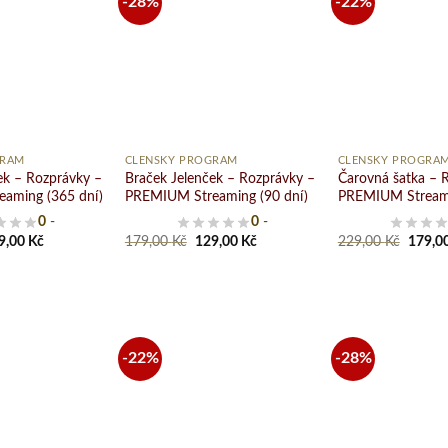
-28%
-22%
Pridať
Pridať
do
do
zoznamu
zoznamu
želaní
želaní
+
+
GRAM
ČLENSKÝ PROGRAM
ČLENSKÝ PROGRA
ek – Rozprávky –
Braček Jelenček – Rozprávky –
Čarovná šatka – 
aming (365 dní)
PREMIUM Streaming (90 dní)
PREMIUM Streami
0
-
0
-
ginal
Current
Original
Current
Origin
9,00
Kč
179,00
Kč
129,00
Kč
229,00
Kč
179,0
ce
price
price
price
price
s:
is:
was:
is:
was:
9,00 Kč.
179,00 Kč.
179,00 Kč.
129,00 Kč.
229,00
-22%
-28%
Pridať
Pridať
do
do
zoznamu
zoznamu
želaní
želaní