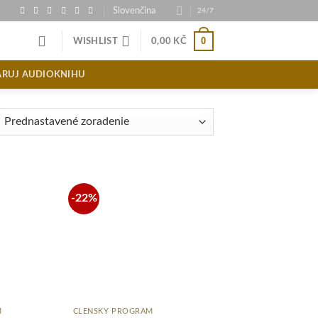
Slovenčina
24/7
0
WISHLIST
0,00
KČ
ARUJ AUDIOKNIHU
-22%
Pridať
Pridať
do
do
zoznamu
zoznamu
želaní
želaní
+
M
ČLENSKÝ PROGRAM