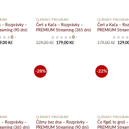
+
+
GRAM
ČLENSKÝ PROGRAM
ČLENSKÝ PROGRA
 – Rozprávky –
Čert a Kača – Rozprávky –
Čert a Kača – Ro
aming (90 dní)
PREMIUM Streaming (365 dní)
PREMIUM Streami
0
-
0
-
ginal
Current
Original
Current
Origin
9,00
Kč
229,00
Kč
179,00
Kč
179,00
Kč
129,0
ce
price
price
price
price
s:
is:
was:
is:
was:
9,00 Kč.
129,00 Kč.
229,00 Kč.
179,00 Kč.
179,00
-28%
-22%
Pridať
Pridať
do
do
zoznamu
zoznamu
želaní
želaní
+
+
GRAM
ČLENSKÝ PROGRAM
ČLENSKÝ PROGRA
 – Rozprávky –
Čižmy bez dna – Rozprávky –
Čo fígeľ, to groš 
aming (365 dní)
PREMIUM Streaming (90 dní)
PREMIUM Streami