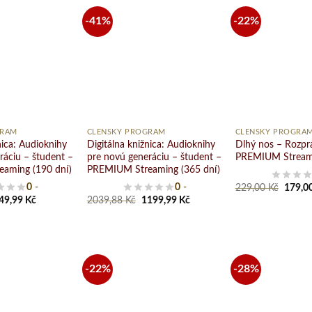
-41%
-22%
Pridať
Pridať
do
do
zoznamu
zoznamu
želaní
želaní
+
+
GRAM
ČLENSKÝ PROGRAM
ČLENSKÝ PROGRA
nica: Audioknihy
Digitálna knižnica: Audioknihy
Dlhý nos – Rozpr
ráciu – študent –
pre novú generáciu – študent –
PREMIUM Streami
aming (190 dní)
PREMIUM Streaming (365 dní)
Origin
0
-
0
-
229,00
Kč
179,0
price
riginal
Current
Original
Current
49,99
Kč
2039,88
Kč
1199,99
Kč
was:
rice
price
price
price
229,00
as:
is:
was:
is:
019,94 Kč.
849,99 Kč.
2039,88 Kč.
1199,99 Kč.
-22%
-28%
Pridať
Pridať
do
do