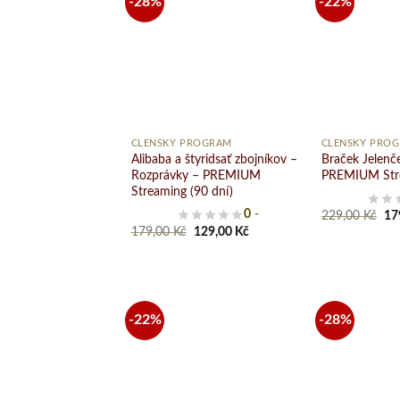
-28%
-22%
Pridať
do
zoznamu
želaní
+
+
ČLENSKÝ PROGRAM
ČLENSKÝ PRO
Alibaba a štyridsať zbojníkov –
Braček Jelenč
Rozprávky – PREMIUM
PREMIUM Stre
Streaming (90 dní)
Ori
0
-
229,00
Kč
17
pri
Original
Current
179,00
Kč
129,00
Kč
wa
price
price
22
was:
is:
179,00 Kč.
129,00 Kč.
-22%
-28%
Pridať
do
zoznamu
želaní