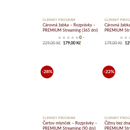
+
+
ČLENSKÝ PROGRAM
ČLENSKÝ PRO
Cárovná žabka – Rozprávky –
Cárovná žabka
PREMIUM Streaming (365 dní)
PREMIUM Stre
0
-
Original
Current
Ori
229,00
Kč
179,00
Kč
179,00
Kč
12
price
price
pri
was:
is:
wa
229,00 Kč.
179,00 Kč.
17
-28%
-22%
Pridať
do
zoznamu
želaní
+
+
ČLENSKÝ PROGRAM
ČLENSKÝ PRO
Čertov mlynček – Rozprávky –
Čižmy bez dna
PREMIUM Streaming (90 dní)
PREMIUM Stre