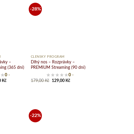
-28%
Pridať
Pridať
do
do
zoznamu
zoznamu
želaní
želaní
+
M
ČLENSKÝ PROGRAM
ávky –
Dlhý nos – Rozprávky –
ng (365 dní)
PREMIUM Streaming (90 dní)
0
-
0
-
al
Current
Original
Current
0
Kč
179,00
Kč
129,00
Kč
price
price
price
is:
was:
is:
 Kč.
179,00 Kč.
179,00 Kč.
129,00 Kč.
-22%
Pridať
Pridať
do
do