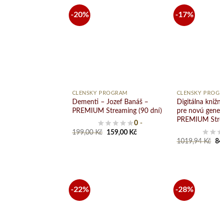
-20%
-17%
Pridať
do
zoznamu
želaní
+
+
ČLENSKÝ PROGRAM
ČLENSKÝ PRO
Dementi – Jozef Banáš –
Digitálna kniž
PREMIUM Streaming (90 dní)
pre novú gene
PREMIUM Stre
0
-
Original
Current
199,00
Kč
159,00
Kč
price
price
O
1019,94
Kč
8
was:
is:
p
199,00 Kč.
159,00 Kč.
w
1
-22%
-28%
Pridať
do