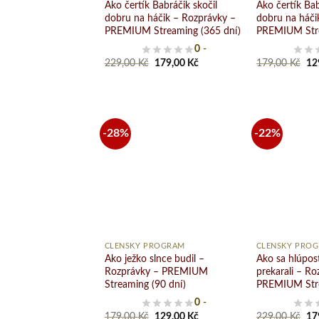
Ako čertík Babráčik skočil
Ako čertík Bab
dobru na háčik – Rozprávky –
dobru na háči
PREMIUM Streaming (365 dní)
PREMIUM Stre
0
-
Original
Current
Ori
229,00
Kč
179,00
Kč
179,00
Kč
12
price
price
pri
was:
is:
wa
229,00 Kč.
179,00 Kč.
17
-28%
-22%
Pridať
do
zoznamu
želaní
+
+
ČLENSKÝ PROGRAM
ČLENSKÝ PRO
Ako ježko slnce budil –
Ako sa hlúpos
Rozprávky – PREMIUM
prekarali – Ro
Streaming (90 dní)
PREMIUM Stre
0
-
Original
Current
Ori
179,00
Kč
129,00
Kč
229,00
Kč
17