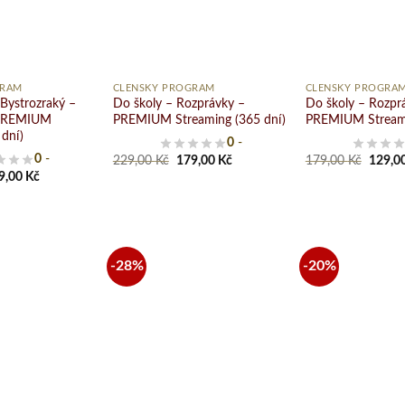
zoznamu
zoznamu
želaní
želaní
+
+
GRAM
ČLENSKÝ PROGRAM
ČLENSKÝ PROGRA
 Bystrozraký –
Do školy – Rozprávky –
Do školy – Rozpr
 PREMIUM
PREMIUM Streaming (365 dní)
PREMIUM Streami
 dní)
0
-
Original
Current
Origin
0
-
229,00
Kč
179,00
Kč
179,00
Kč
129,0
price
price
price
ginal
Current
9,00
Kč
was:
is:
was:
ce
price
229,00 Kč.
179,00 Kč.
179,00
s:
is:
9,00 Kč.
129,00 Kč.
-28%
-20%
Pridať
Pridať
do
do
zoznamu
zoznamu
želaní
želaní
+
+