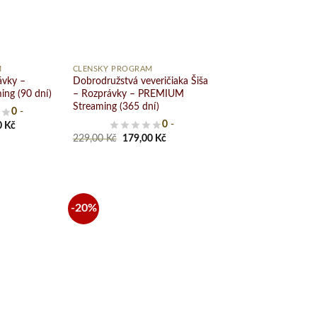
zoznamu
zoznamu
želaní
želaní
+
M
ČLENSKÝ PROGRAM
ávky –
Dobrodružstvá veveričiaka Šiša
ng (90 dní)
– Rozprávky – PREMIUM
Streaming (365 dní)
0
-
al
Current
0
-
0
Kč
price
Original
Current
229,00
Kč
179,00
Kč
is:
price
price
 Kč.
129,00 Kč.
was:
is:
229,00 Kč.
179,00 Kč.
-20%
Pridať
Pridať
do
do
zoznamu
zoznamu
želaní
želaní
+