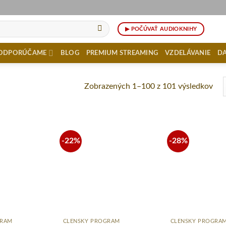
▶︎ POČÚVAŤ AUDIOKNIHY
ODPORÚČAME
BLOG
PREMIUM STREAMING
VZDELÁVANIE
D
Zobrazených 1–100 z 101 výsledkov
-22%
-28%
Pridať
Pridať
do
do
zoznamu
zoznamu
želaní
želaní
+
+
GRAM
ČLENSKÝ PROGRAM
ČLENSKÝ PROGRA