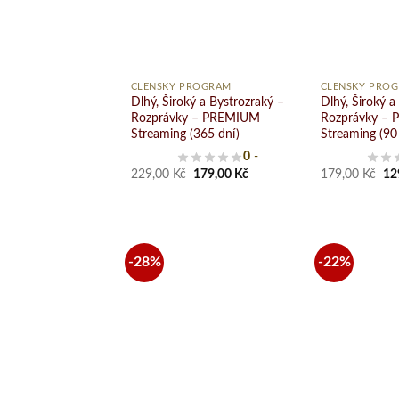
zoznamu
želaní
+
+
ČLENSKÝ PROGRAM
ČLENSKÝ PRO
Dlhý, Široký a Bystrozraký –
Dlhý, Široký a
Rozprávky – PREMIUM
Rozprávky –
Streaming (365 dní)
Streaming (90
0
-
Original
Current
Ori
229,00
Kč
179,00
Kč
179,00
Kč
12
price
price
pri
was:
is:
wa
229,00 Kč.
179,00 Kč.
17
-28%
-22%
Pridať
do
zoznamu
želaní
+
+