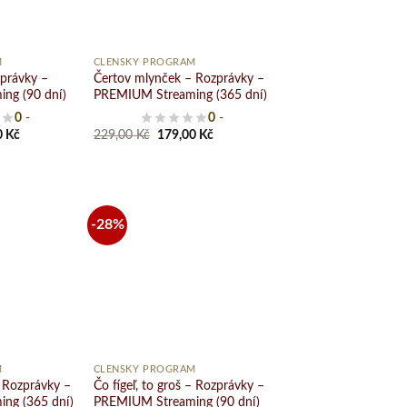
+
M
ČLENSKÝ PROGRAM
zprávky –
Čertov mlynček – Rozprávky –
ng (90 dní)
PREMIUM Streaming (365 dní)
0
-
0
-
al
Current
Original
Current
0
Kč
229,00
Kč
179,00
Kč
price
price
price
is:
was:
is:
 Kč.
129,00 Kč.
229,00 Kč.
179,00 Kč.
-28%
Pridať
Pridať
do
do
zoznamu
zoznamu
želaní
želaní
+
M
ČLENSKÝ PROGRAM
– Rozprávky –
Čo fígeľ, to groš – Rozprávky –
ng (365 dní)
PREMIUM Streaming (90 dní)